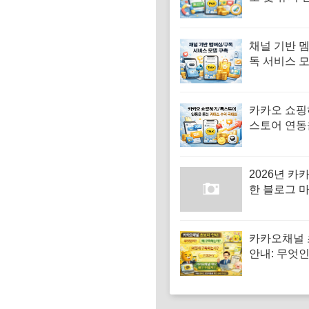
적인 마케팅
축
채널 기반 
독 서비스 
카카오 쇼핑
스토어 연동
커머스 수익
2026년 카
한 블로그 
략
카카오채널
안내: 무엇인
축하는가, 
축하는가(+
널,구축이유