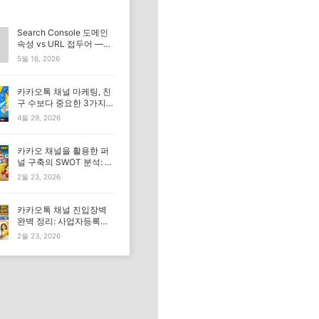
Search Console 도메인
속성 vs URL 접두어 —
Blogger 완벽 설정법
5월 16, 2026
카카오톡 채널 마케팅, 친
구 수보다 중요한 3가지와
해결 전략(+문제해결3가
4월 29, 2026
지 방안)
카카오 채널을 활용한 퍼
널 구축의 SWOT 분석: 다
른 채널과의 비교 (2026년
2월 23, 2026
최신)
카카오톡 채널 진입장벽
완벽 정리: 사업자등록증
은 정말 필수일까? (2026
2월 23, 2026
년 최신)