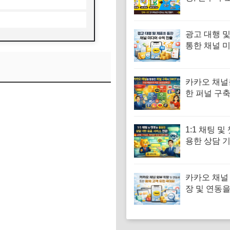
한 3가지와 
(+문제해결
안)
광고 대행 
통한 채널 
익 창출
카카오 채널
한 퍼널 구
SWOT 분석
널과의 비교 
최신)
1:1 채팅 및
용한 상담 
서비스 전환
카카오 채널
장 및 연동을
재 고객 유