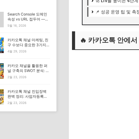
🚀 LTV를 높이는 4단
📌 성공 운영 팁 및 측
Search Console 도메인
속성 vs URL 접두어 —
Blogger 완벽 설정법
5월 16, 2026
🔥 카카오톡 안에서
카카오톡 채널 마케팅, 친
구 수보다 중요한 3가지와
해결 전략(+문제해결3가
4월 29, 2026
지 방안)
카카오 채널을 활용한 퍼
널 구축의 SWOT 분석: 다
른 채널과의 비교 (2026년
2월 23, 2026
최신)
카카오톡 채널 진입장벽
완벽 정리: 사업자등록증
은 정말 필수일까? (2026
2월 23, 2026
년 최신)